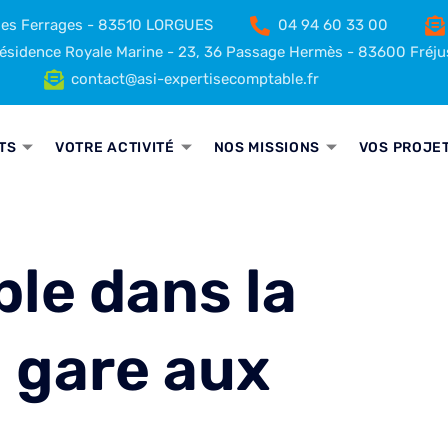
 des Ferrages - 83510 LORGUES
04 94 60 33 00
sidence Royale Marine - 23, 36 Passage Hermès - 83600 Fréju
contact@asi-expertisecomptable.fr
TS
VOTRE ACTIVITÉ
NOS MISSIONS
VOS PROJE
ble dans la
: gare aux