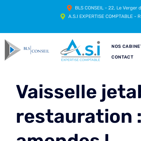
BLS CONSEIL - 22, Le Verger
A.S.I EXPERTISE COMPTABLE - Ré
NOS CABINE
CONTACT
Vaisselle jeta
restauration 
amendes !