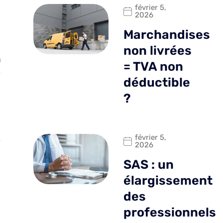
février 5,
2026
Marchandises
non livrées
n
= TVA non
e
déductible
?
février 5,
e
2026
SAS : un
élargissement
des
professionnels