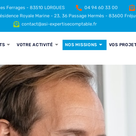
 des Ferrages - 83510 LORGUES
04 94 60 33 00
sidence Royale Marine - 23, 36 Passage Hermès - 83600 Fréju
contact@asi-expertisecomptable.fr
TS
VOTRE ACTIVITÉ
NOS MISSIONS
VOS PROJE