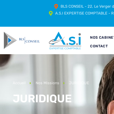
BLS CONSEIL - 22, Le Verger
A.S.I EXPERTISE COMPTABLE - Ré
NOS CABINE
CONTACT
Accueil
Nos Missions
JURIDIQUE
JURIDIQUE