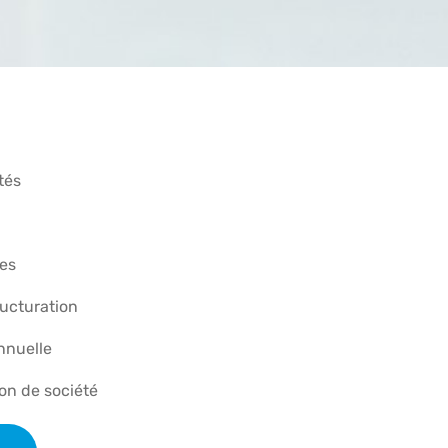
tés
res
ructuration
nnuelle
ion de société