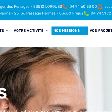
rger des Ferrages - 83510 LORGUES
04 94 60 33 00
accu
arine - 23, 36 Passage Hermès - 83600 Fréjus
04 94 51 72
TS
VOTRE ACTIVITÉ
NOS MISSIONS
VOS PROJE
S
notre cabinet à travers cinq domaines majeurs :
compta