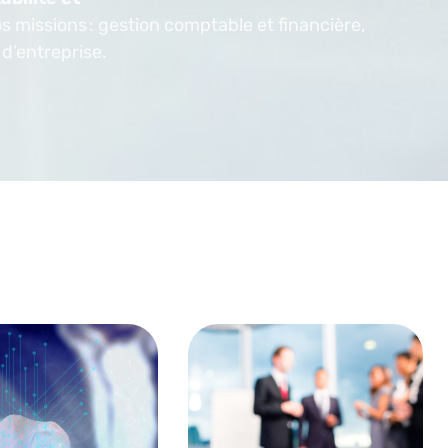
 missions : gestion comptable et financière,
 d’entreprise.