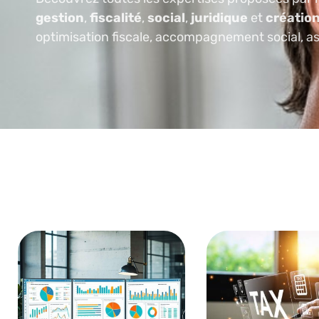
gestion
,
fiscalité
,
social
,
juridique
et
création
optimisation fiscale, accompagnement social, assi