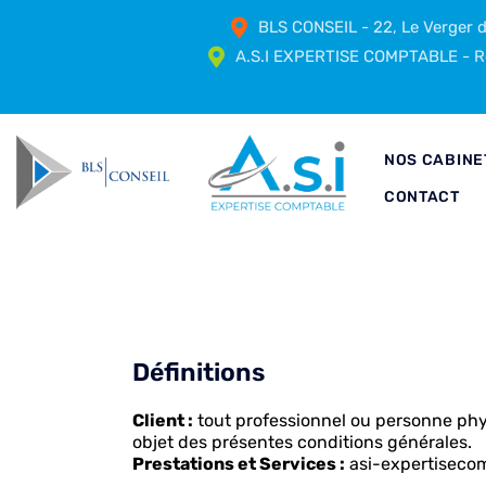
BLS CONSEIL - 22, Le Verger
A.S.I EXPERTISE COMPTABLE - Ré
NOS CABINE
CONTACT
Définitions
Client :
tout professionnel ou personne physi
objet des présentes conditions générales.
Prestations et Services :
asi-expertisecomp