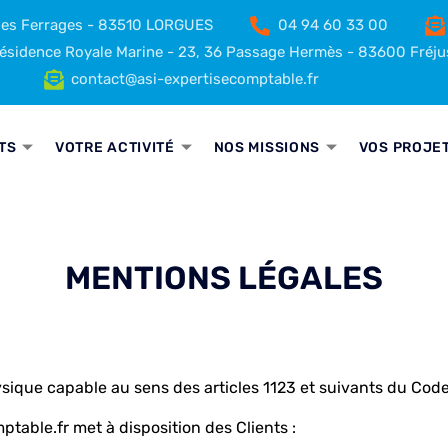
 des Ferrages - 83510 LORGUES
04 94 60 33 00
sidence Royale Marine - 23, 36 Passage Hermès - 83600 Fréju
contact@asi-expertisecomptable.fr
TS
VOTRE ACTIVITÉ
NOS MISSIONS
VOS PROJE
MENTIONS LÉGALES
que capable au sens des articles 1123 et suivants du Code ci
table.fr met à disposition des Clients :