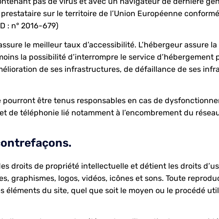
contenant pas de virus et avec un navigateur de dernière géné
prestataire sur le territoire de l’Union Européenne confor
D : n° 2016-679)
 assure le meilleur taux d’accessibilité. L’hébergeur assure l
nmoins la possibilité d’interrompre le service d’hébergement 
ioration de ses infrastructures, de défaillance de ses infras
e pourront être tenus responsables en cas de dysfonctionne
 et de téléphonie lié notamment à l’encombrement du résea
 contrefaçons.
es droits de propriété intellectuelle et détient les droits d’
es, graphismes, logos, vidéos, icônes et sons. Toute reproduc
 éléments du site, quel que soit le moyen ou le procédé utilis