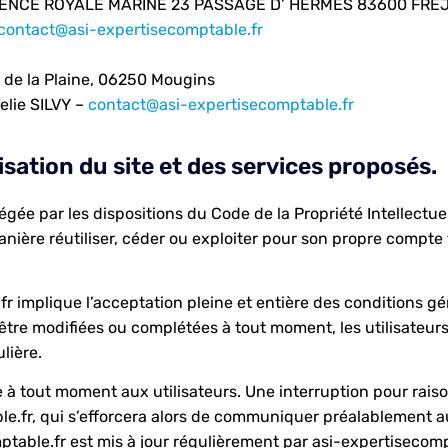
IDENCE ROYALE MARINE 23 PASSAGE D’ HERMES 83600 FRE
contact@asi-expertisecomptable.fr
 de la Plaine, 06250 Mougins
elie SILVY –
contact@asi-expertisecomptable.fr
isation du site et des services proposés.
égée par les dispositions du Code de la Propriété Intellectu
nière réutiliser, céder ou exploiter pour son propre compte
.fr implique l’acceptation pleine et entière des conditions gé
’être modifiées ou complétées à tout moment, les utilisateur
lière.
e à tout moment aux utilisateurs. Une interruption pour rai
e.fr, qui s’efforcera alors de communiquer préalablement au
mptable.fr est mis à jour régulièrement par asi-expertisecom