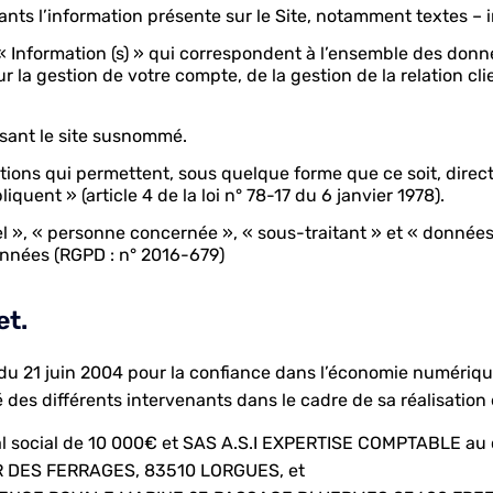
ts l’information présente sur le Site, notamment textes – 
nformation (s) » qui correspondent à l’ensemble des donné
la gestion de votre compte, de la gestion de la relation clie
isant le site susnommé.
ions qui permettent, sous quelque forme que ce soit, direct
uent » (article 4 de la loi n° 78-17 du 6 janvier 1978).
», « personne concernée », « sous-traitant » et « données s
onnées (RGPD : n° 2016-679)
et.
5 du 21 juin 2004 pour la confiance dans l’économie numérique,
é des différents intervenants dans le cadre de sa réalisation 
l social de 10 000€ et SAS A.S.I EXPERTISE COMPTABLE au c
R DES FERRAGES, 83510 LORGUES, et