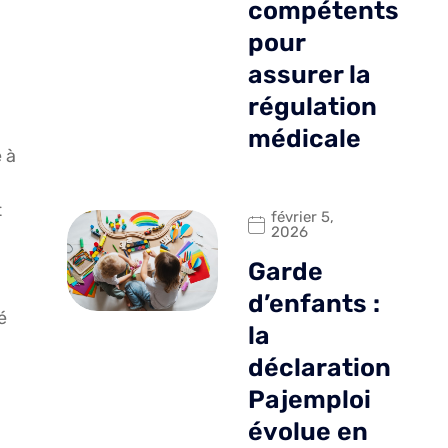
compétents
pour
assurer la
régulation
médicale
e à
t
février 5,
2026
Garde
d’enfants :
é
la
déclaration
Pajemploi
évolue en