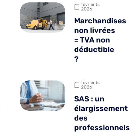
février 5,
2026
Marchandises
non livrées
= TVA non
déductible
?
e
février 5,
2026
SAS : un
l
élargissement
des
professionnels