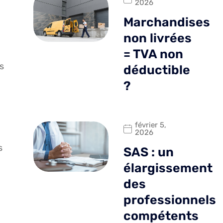
2026
Marchandises
non livrées
= TVA non
rs
déductible
?
février 5,
2026
s
SAS : un
élargissement
des
professionnels
compétents