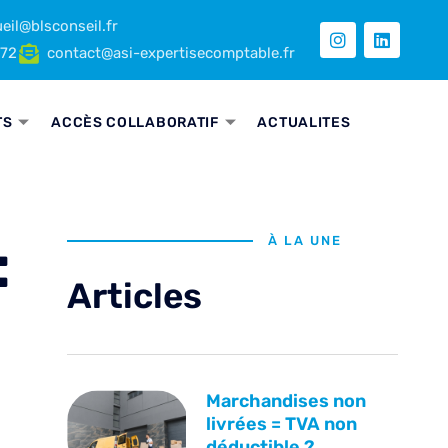
eil@blsconseil.fr
 72
contact@asi-expertisecomptable.fr
TS
ACCÈS COLLABORATIF
ACTUALITES
:
À LA UNE
Articles
Marchandises non
livrées = TVA non
déductible ?