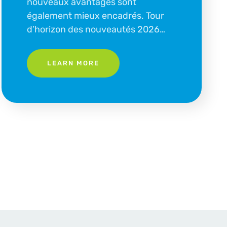
nouveaux avantages sont
également mieux encadrés. Tour
d’horizon des nouveautés 2026…
LEARN MORE