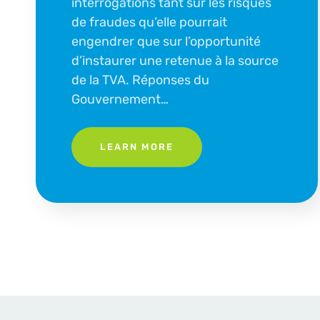
interrogations tant sur les risques
de fraudes qu’elle pourrait
engendrer que sur l’opportunité
d’instaurer une retenue à la source
de la TVA. Réponses du
Gouvernement…
LEARN MORE