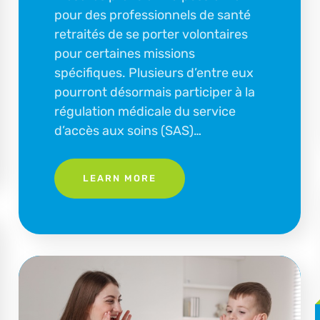
pour des professionnels de santé
retraités de se porter volontaires
pour certaines missions
spécifiques. Plusieurs d’entre eux
pourront désormais participer à la
régulation médicale du service
d’accès aux soins (SAS)…
LEARN MORE