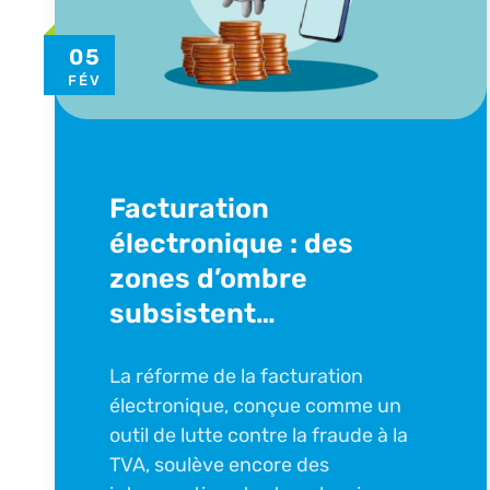
05
FÉV
Facturation
électronique : des
zones d’ombre
subsistent…
La réforme de la facturation
électronique, conçue comme un
outil de lutte contre la fraude à la
TVA, soulève encore des