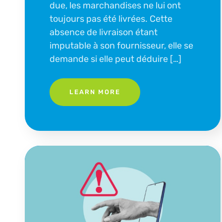
due, les marchandises ne lui ont
toujours pas été livrées. Cette
absence de livraison étant
imputable à son fournisseur, elle se
demande si elle peut déduire […]
LEARN MORE