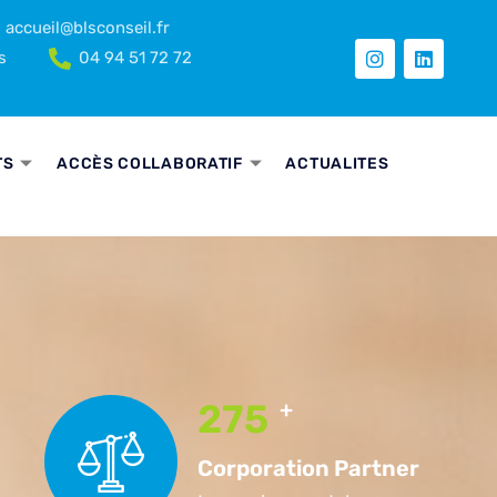
accueil@blsconseil.fr
s
04 94 51 72 72
TS
ACCÈS COLLABORATIF
ACTUALITES
275
+
Corporation Partner