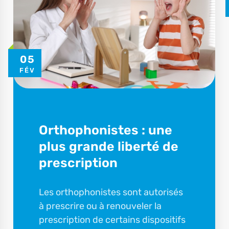
05
FÉV
Orthophonistes : une
plus grande liberté de
prescription
Les orthophonistes sont autorisés
à prescrire ou à renouveler la
prescription de certains dispositifs