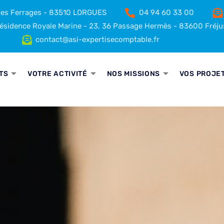
 des Ferrages - 83510 LORGUES
04 94 60 33 00
sidence Royale Marine - 23, 36 Passage Hermès - 83600 Fréju
contact@asi-expertisecomptable.fr
TS
VOTRE ACTIVITÉ
NOS MISSIONS
VOS PROJE