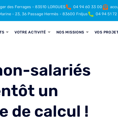
rger des Ferrages - 83510 LORGUES
04 94 60 33 00
accu
arine - 23, 36 Passage Hermès - 83600 Fréjus
04 94 51 72
TS
VOTRE ACTIVITÉ
NOS MISSIONS
VOS PROJE
non-salariés
entôt un
 de calcul !