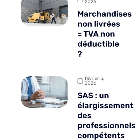
2026
Marchandises
non livrées
= TVA non
déductible
?
février 5,
2026
SAS : un
.
élargissement
des
professionnels
compétents