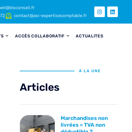
eil@blsconseil.fr
 72
contact@asi-expertisecomptable.fr
TS
ACCÈS COLLABORATIF
ACTUALITES
À LA UNE
Articles
Marchandises non
livrées = TVA non
déductible ?