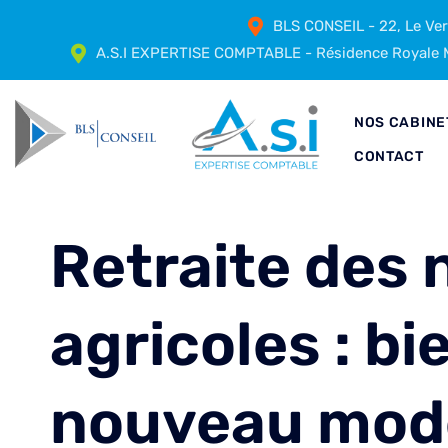
BLS CONSEIL - 22, Le Ve
A.S.I EXPERTISE COMPTABLE - Résidence Royale M
NOS CABINE
CONTACT
Retraite des 
agricoles : bi
nouveau mode