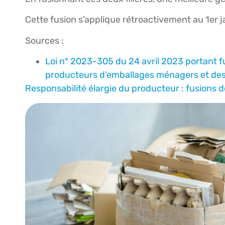
Cette fusion s’applique rétroactivement au 1er 
Sources :
Loi n° 2023-305 du 24 avril 2023 portant fus
producteurs d’emballages ménagers et des
Responsabilité élargie du producteur : fusions de