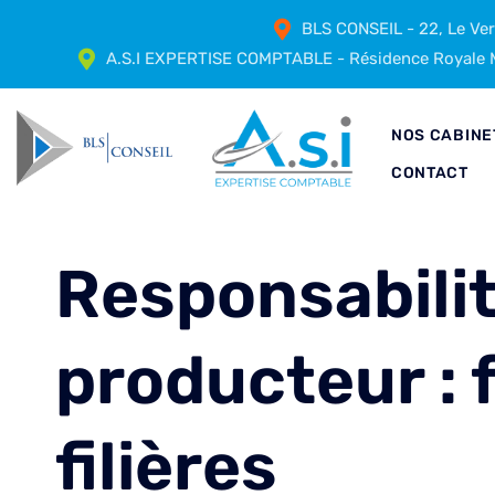
BLS CONSEIL - 22, Le Ve
A.S.I EXPERTISE COMPTABLE - Résidence Royale M
NOS CABINE
CONTACT
Responsabilit
producteur : 
filières