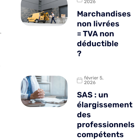
2026
Marchandises
non livrées
.
= TVA non
déductible
?
e
février 5,
2026
SAS : un
élargissement
des
professionnels
compétents