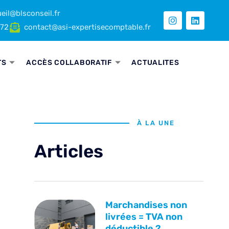
eil@blsconseil.fr
 72
contact@asi-expertisecomptable.fr
TS
ACCÈS COLLABORATIF
ACTUALITES
À LA UNE
Articles
Marchandises non
livrées = TVA non
déductible ?