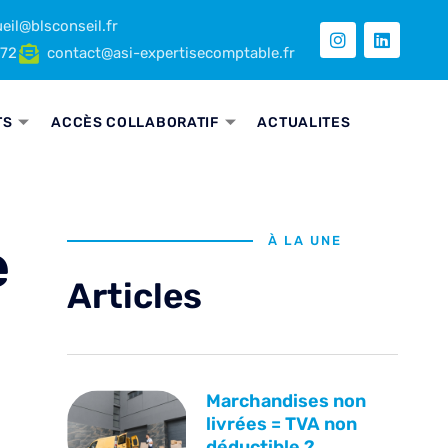
eil@blsconseil.fr
 72
contact@asi-expertisecomptable.fr
TS
ACCÈS COLLABORATIF
ACTUALITES
e
À LA UNE
Articles
Marchandises non
livrées = TVA non
déductible ?