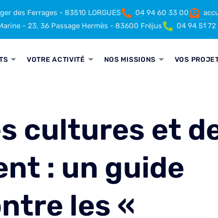
rger des Ferrages - 83510 LORGUES
04 94 60 33 00
accu
arine - 23, 36 Passage Hermès - 83600 Fréjus
04 94 51 72
TS
VOTRE ACTIVITÉ
NOS MISSIONS
VOS PROJE
s cultures et d
nt : un guide
ntre les «