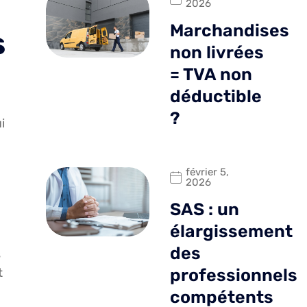
2026
Marchandises
s
non livrées
= TVA non
déductible
?
i
février 5,
2026
SAS : un
élargissement
des
s
t
professionnels
compétents