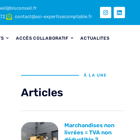
eil@blsconseil.fr
 72
contact@asi-expertisecomptable.fr
TS
ACCÈS COLLABORATIF
ACTUALITES
À LA UNE
Articles
Marchandises non
livrées = TVA non
déductible ?