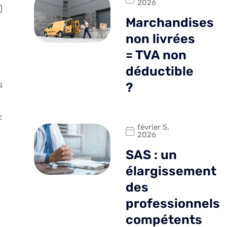
2026
)
Marchandises
non livrées
= TVA non
déductible
s
?
F
février 5,
2026
SAS : un
élargissement
des
professionnels
compétents