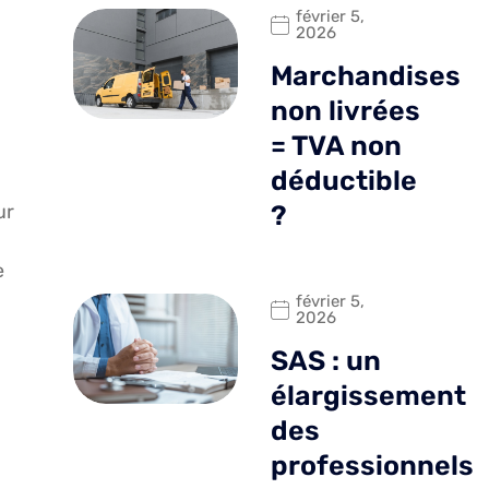
février 5,
2026
Marchandises
non livrées
= TVA non
déductible
ur
?
e
février 5,
2026
SAS : un
élargissement
des
professionnels