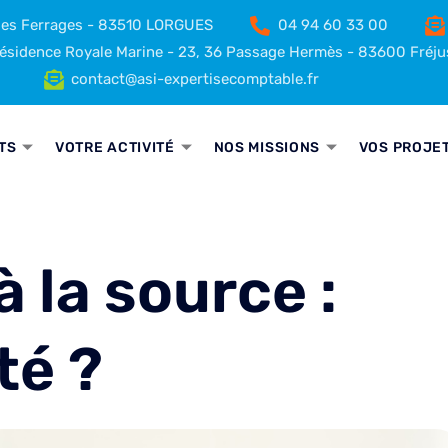
 des Ferrages - 83510 LORGUES
04 94 60 33 00
sidence Royale Marine - 23, 36 Passage Hermès - 83600 Fréju
contact@asi-expertisecomptable.fr
TS
VOTRE ACTIVITÉ
NOS MISSIONS
VOS PROJE
 la source :
ité ?