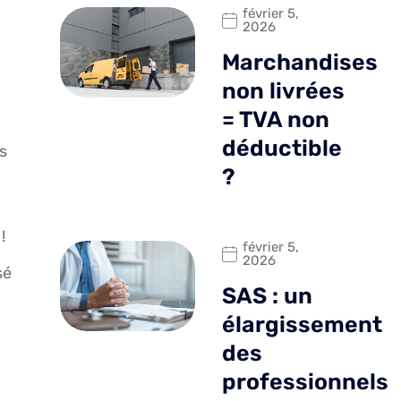
février 5,
2026
Marchandises
non livrées
= TVA non
déductible
s
?
!
février 5,
2026
sé
SAS : un
élargissement
des
professionnels