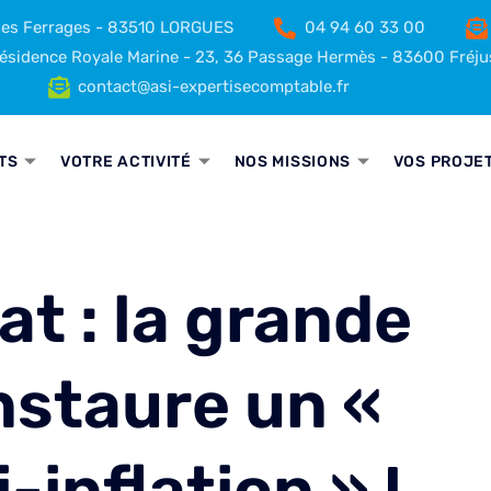
 des Ferrages - 83510 LORGUES
04 94 60 33 00
sidence Royale Marine - 23, 36 Passage Hermès - 83600 Fréju
contact@asi-expertisecomptable.fr
TS
VOTRE ACTIVITÉ
NOS MISSIONS
VOS PROJE
at : la grande
instaure un «
-inflation » !