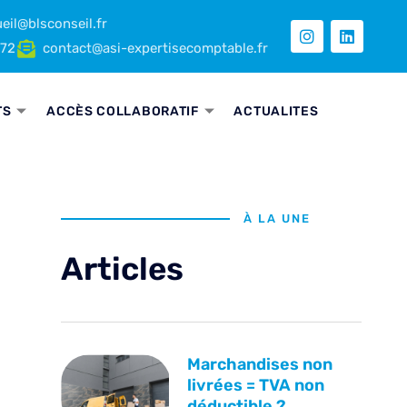
eil@blsconseil.fr
 72
contact@asi-expertisecomptable.fr
TS
ACCÈS COLLABORATIF
ACTUALITES
À LA UNE
Articles
Marchandises non
livrées = TVA non
déductible ?