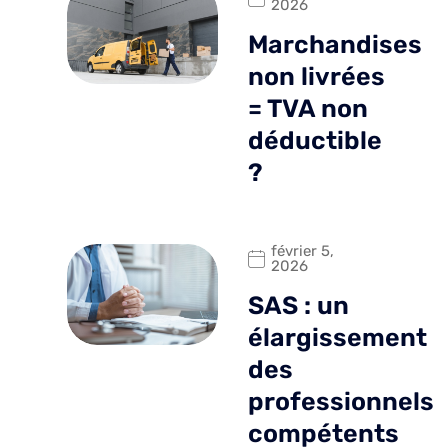
2026
Marchandises
non livrées
= TVA non
déductible
?
février 5,
2026
SAS : un
élargissement
des
professionnels
compétents