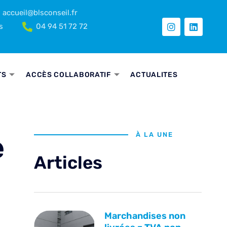
accueil@blsconseil.fr
s
04 94 51 72 72
TS
ACCÈS COLLABORATIF
ACTUALITES
e
À LA UNE
Articles
Marchandises non