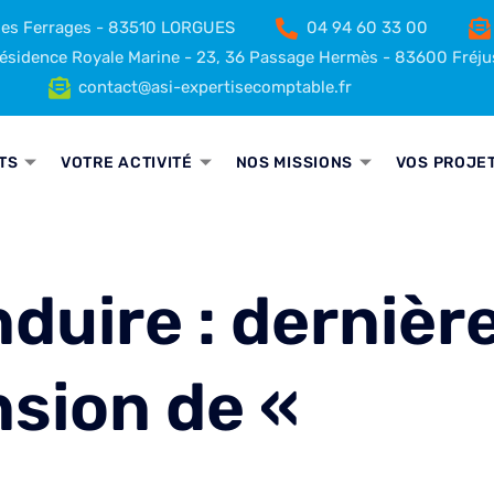
 des Ferrages - 83510 LORGUES
04 94 60 33 00
sidence Royale Marine - 23, 36 Passage Hermès - 83600 Fréju
contact@asi-expertisecomptable.fr
TS
VOTRE ACTIVITÉ
NOS MISSIONS
VOS PROJE
duire : dernièr
sion de «