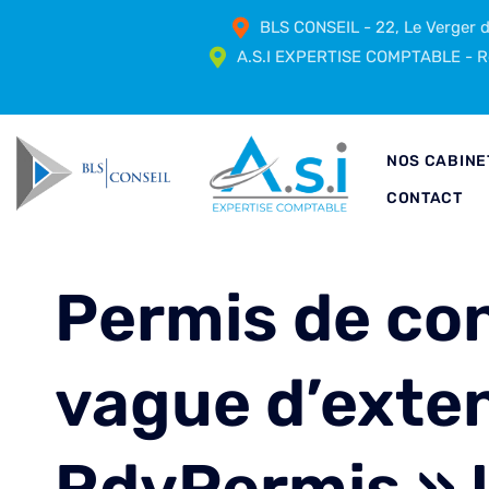
BLS CONSEIL - 22, Le Verger
A.S.I EXPERTISE COMPTABLE - Ré
NOS CABINE
CONTACT
Permis de con
vague d’exten
RdvPermis » !