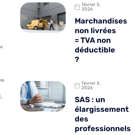
février 5,
2026
Marchandises
non livrées
= TVA non
 «
déductible
?
ve
février 5,
2026
,
SAS : un
élargissement
des
professionnels