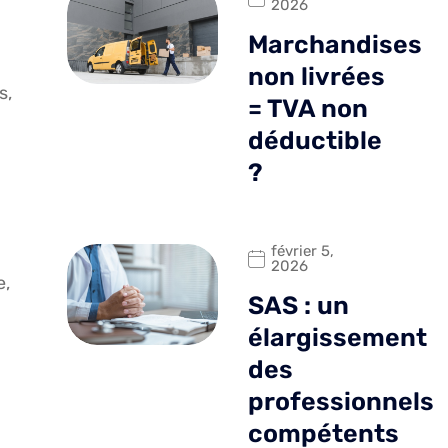
2026
Marchandises
non livrées
s,
= TVA non
déductible
?
février 5,
2026
e,
SAS : un
élargissement
des
professionnels
compétents