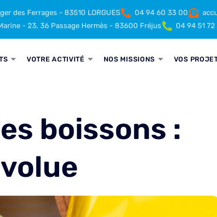
rger des Ferrages - 83510 LORGUES
04 94 60 33 00
accu
arine - 23, 36 Passage Hermès - 83600 Fréjus
04 94 51 72
TS
VOTRE ACTIVITÉ
NOS MISSIONS
VOS PROJE
es boissons :
évolue