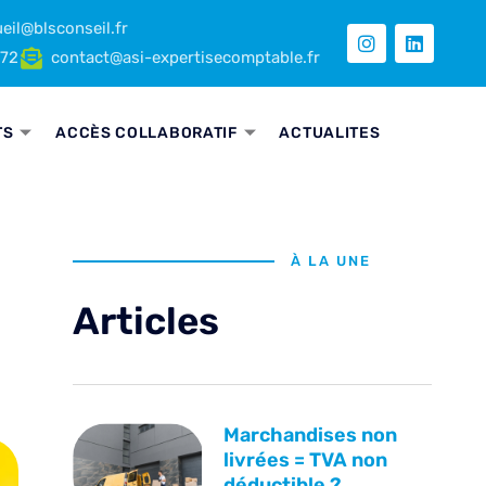
eil@blsconseil.fr
 72
contact@asi-expertisecomptable.fr
TS
ACCÈS COLLABORATIF
ACTUALITES
À LA UNE
Articles
Marchandises non
livrées = TVA non
déductible ?