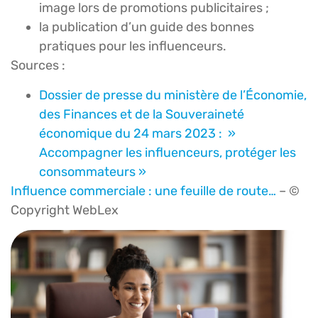
image lors de promotions publicitaires ;
la publication d’un guide des bonnes
pratiques pour les influenceurs.
Sources :
Dossier de presse du ministère de l’Économie,
des Finances et de la Souveraineté
économique du 24 mars 2023 : »
Accompagner les influenceurs, protéger les
consommateurs »
Influence commerciale : une feuille de route…
– ©
Copyright WebLex