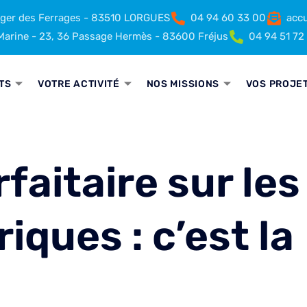
rger des Ferrages - 83510 LORGUES
04 94 60 33 00
accu
arine - 23, 36 Passage Hermès - 83600 Fréjus
04 94 51 72
TS
VOTRE ACTIVITÉ
NOS MISSIONS
VOS PROJE
faitaire sur les
iques : c’est la