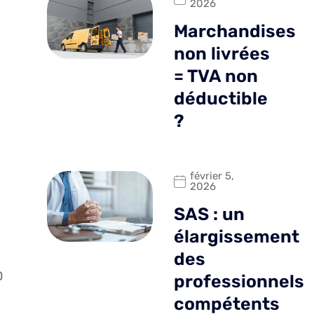
2026
Marchandises
non livrées
= TVA non
déductible
?
février 5,
2026
SAS : un
élargissement
des
0
professionnels
compétents