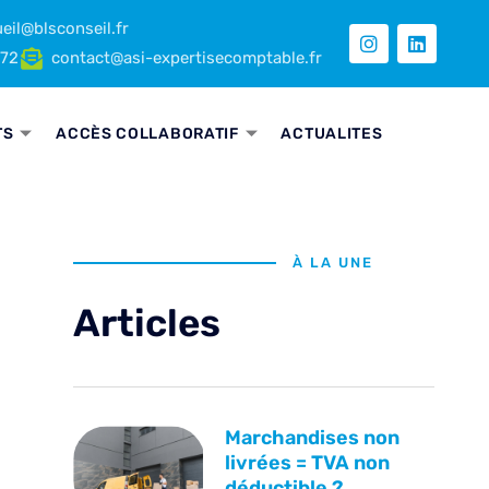
eil@blsconseil.fr
 72
contact@asi-expertisecomptable.fr
TS
ACCÈS COLLABORATIF
ACTUALITES
À LA UNE
Articles
Marchandises non
livrées = TVA non
déductible ?