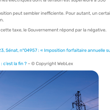
ition peut sembler inefficiente. Pour autant, un certa
n.
e cette taxe, le Gouvernement répond par la négative.
3, Sénat, n°04957 : « Imposition forfaitaire annuelle s
 c’est la fin ?
– © Copyright WebLex