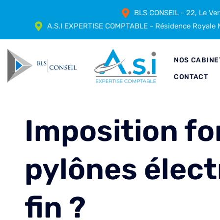
BLS CONSEIL - 22, Le Ve
A.S.I EXPERTISE COMPTABLE - Résidence Royale M
NOS CABINE
CONTACT
Imposition for
pylônes électr
fin ?