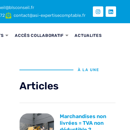
eil@blsconseil.fr
 72
contact@asi-expertisecomptable.fr
TS
ACCÈS COLLABORATIF
ACTUALITES
À LA UNE
Articles
Marchandises non
livrées = TVA non
déductible ?