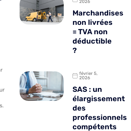
2026
Marchandises
non livrées
= TVA non
déductible
?
ar
février 5,
2026
SAS : un
ur
élargissement
s.
des
professionnels
u
compétents