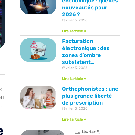
économique : quelles
nouveautés pour
2026 ?
février 5, 2026
Lire l'article »
Facturation
électronique : des
zones d’ombre
subsistent…
février 5, 2026
Lire l'article »
Orthophonistes : une
«
plus grande liberté
ou
de prescription
r…
février 5, 2026
Lire l'article »
e
février 5,