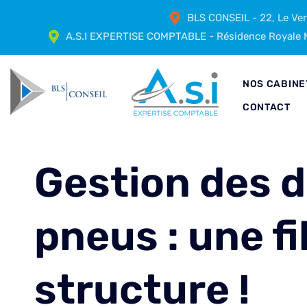
BLS CONSEIL - 22, Le Ve
A.S.I EXPERTISE COMPTABLE - Résidence Royale M
NOS CABINE
CONTACT
Gestion des 
pneus : une fi
structure !