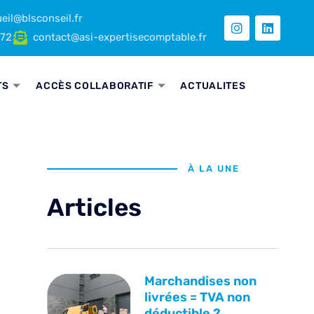
eil@blsconseil.fr
 72
contact@asi-expertisecomptable.fr
TS
ACCÈS COLLABORATIF
ACTUALITES
À LA UNE
Articles
Marchandises non
livrées = TVA non
déductible ?