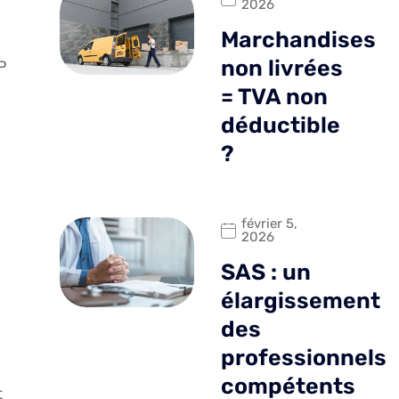
2026
Marchandises
non livrées
P
= TVA non
déductible
?
février 5,
2026
SAS : un
élargissement
des
professionnels
compétents
t