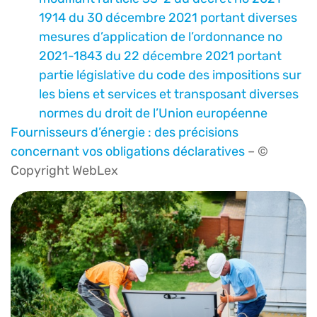
1914 du 30 décembre 2021 portant diverses
mesures d’application de l’ordonnance no
2021-1843 du 22 décembre 2021 portant
partie législative du code des impositions sur
les biens et services et transposant diverses
normes du droit de l’Union européenne
Fournisseurs d’énergie : des précisions
concernant vos obligations déclaratives
– ©
Copyright WebLex