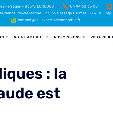
 des Ferrages - 83510 LORGUES
04 94 60 33 00
sidence Royale Marine - 23, 36 Passage Hermès - 83600 Fréju
contact@asi-expertisecomptable.fr
TS
VOTRE ACTIVITÉ
NOS MISSIONS
VOS PROJE
iques : la
raude est