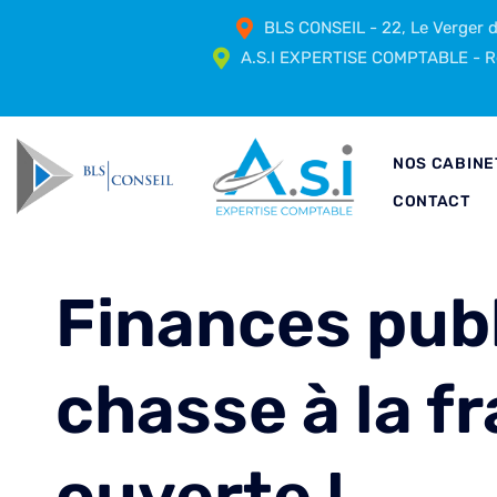
BLS CONSEIL - 22, Le Verger
A.S.I EXPERTISE COMPTABLE - Ré
NOS CABINE
CONTACT
Finances publ
chasse à la f
ouverte !