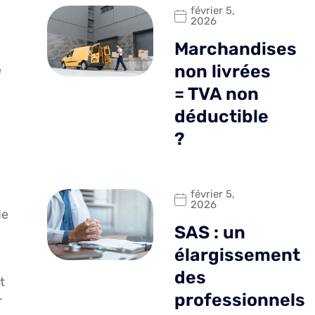
février 5,
2026
Marchandises
non livrées
é
= TVA non
déductible
?
février 5,
2026
de
SAS : un
élargissement
des
t
professionnels
r