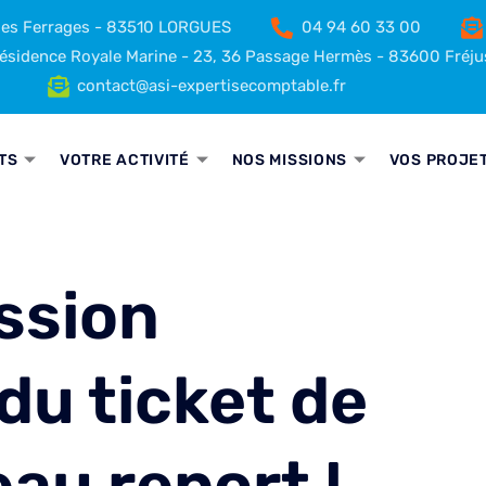
 des Ferrages - 83510 LORGUES
04 94 60 33 00
sidence Royale Marine - 23, 36 Passage Hermès - 83600 Fréju
contact@asi-expertisecomptable.fr
TS
VOTRE ACTIVITÉ
NOS MISSIONS
VOS PROJE
ession
du ticket de
eau report !