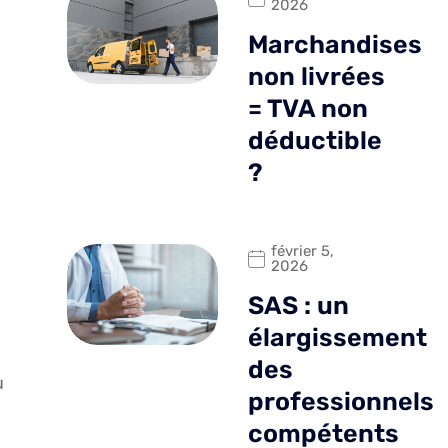
2026
Marchandises
non livrées
= TVA non
déductible
?
février 5,
2026
SAS : un
élargissement
des
u
professionnels
compétents