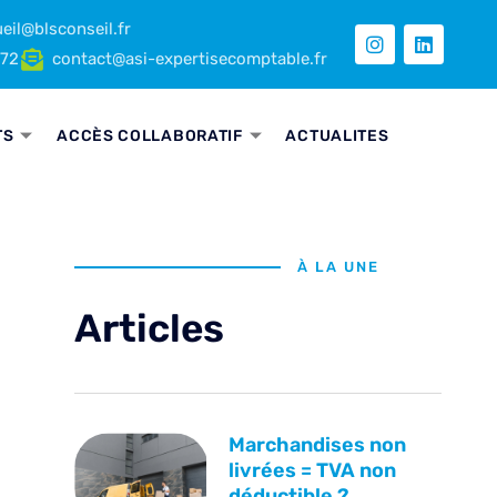
eil@blsconseil.fr
 72
contact@asi-expertisecomptable.fr
TS
ACCÈS COLLABORATIF
ACTUALITES
e
À LA UNE
Articles
Marchandises non
livrées = TVA non
déductible ?