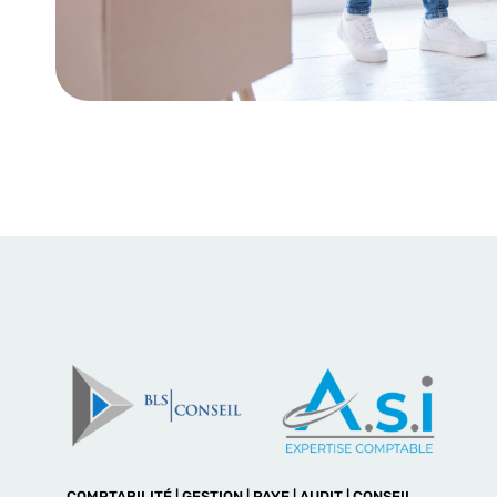
COMPTABILITÉ | GESTION | PAYE | AUDIT | CONSEIL