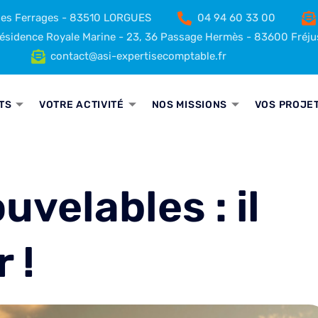
 des Ferrages - 83510 LORGUES
04 94 60 33 00
sidence Royale Marine - 23, 36 Passage Hermès - 83600 Fréju
contact@asi-expertisecomptable.fr
TS
VOTRE ACTIVITÉ
NOS MISSIONS
VOS PROJE
velables : il
 !