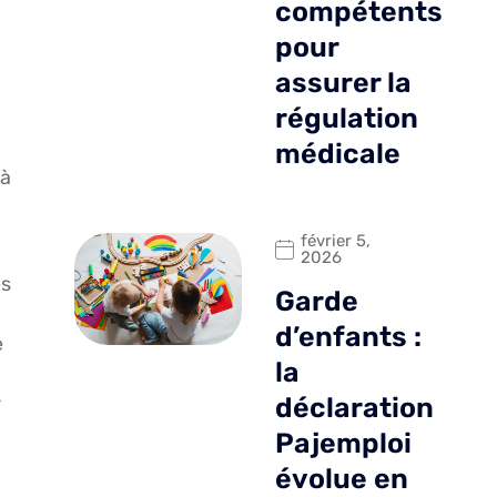
compétents
pour
assurer la
régulation
médicale
 à
février 5,
2026
es
Garde
d’enfants :
e
la
r
déclaration
Pajemploi
évolue en