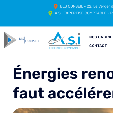
BLS CONSEIL - 22, Le Verger
A.S.I EXPERTISE COMPTABLE - Ré
NOS CABINE
CONTACT
Énergies renou
faut accélérer