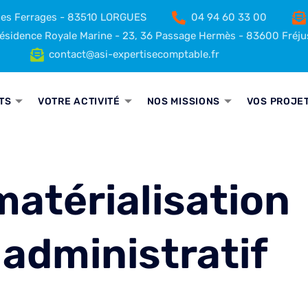
 des Ferrages - 83510 LORGUES
04 94 60 33 00
sidence Royale Marine - 23, 36 Passage Hermès - 83600 Fréju
contact@asi-expertisecomptable.fr
TS
VOTRE ACTIVITÉ
NOS MISSIONS
VOS PROJE
atérialisation
administratif