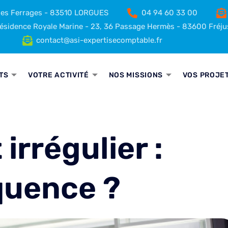
 des Ferrages - 83510 LORGUES
04 94 60 33 00
sidence Royale Marine - 23, 36 Passage Hermès - 83600 Fréju
contact@asi-expertisecomptable.fr
TS
VOTRE ACTIVITÉ
NOS MISSIONS
VOS PROJE
rrégulier :
quence ?