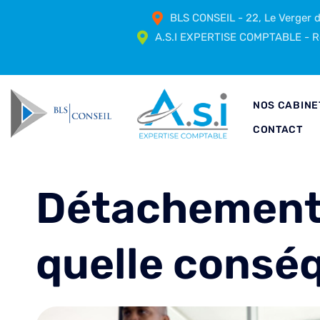
BLS CONSEIL - 22, Le Verger
A.S.I EXPERTISE COMPTABLE - Ré
NOS CABINE
CONTACT
Détachement i
quelle consé