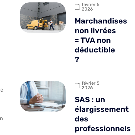
février 5,
2026
Marchandises
non livrées
= TVA non
déductible
?
février 5,
2026
re
SAS : un
élargissement
des
on
professionnels