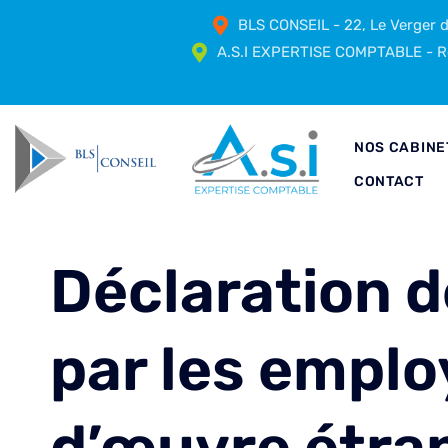
BLS CONSEIL - 22, Le Verger
A.S.I EXPERTISE COMPTABLE - Ré
NOS CABINE
CONTACT
Déclaration d
par les emplo
d’œuvre étran