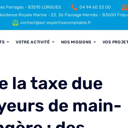
 des Ferrages - 83510 LORGUES
04 94 60 33 00
sidence Royale Marine - 23, 36 Passage Hermès - 83600 Fréju
contact@asi-expertisecomptable.fr
TS
VOTRE ACTIVITÉ
NOS MISSIONS
VOS PROJE
e la taxe due
yeurs de main-
gère : des