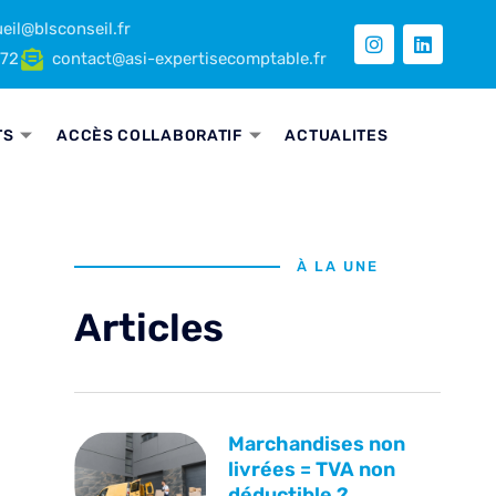
eil@blsconseil.fr
 72
contact@asi-expertisecomptable.fr
TS
ACCÈS COLLABORATIF
ACTUALITES
À LA UNE
Articles
Marchandises non
livrées = TVA non
déductible ?