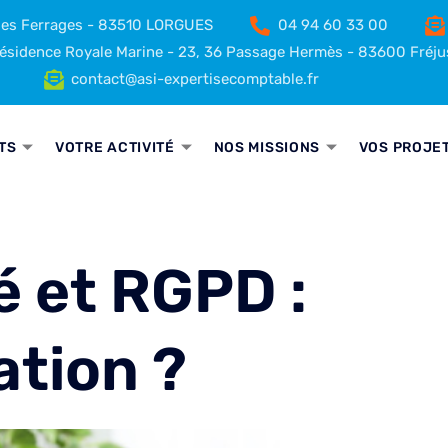
 des Ferrages - 83510 LORGUES
04 94 60 33 00
sidence Royale Marine - 23, 36 Passage Hermès - 83600 Fréju
contact@asi-expertisecomptable.fr
TS
VOTRE ACTIVITÉ
NOS MISSIONS
VOS PROJE
é et RGPD :
ation ?