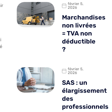
février 5,
ir
2026
Marchandises
non livrées
= TVA non
i
déductible
yé
?
février 5,
2026
SAS : un
élargissement
des
professionnels