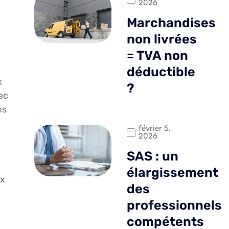
2026
Marchandises
non livrées
= TVA non
déductible
x
?
ec
ns
février 5,
2026
SAS : un
élargissement
ux
des
professionnels
compétents