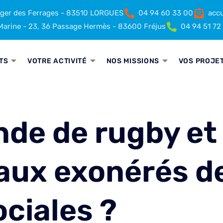
rger des Ferrages - 83510 LORGUES
04 94 60 33 00
accu
arine - 23, 36 Passage Hermès - 83600 Fréjus
04 94 51 72
TS
VOTRE ACTIVITÉ
NOS MISSIONS
VOS PROJE
de de rugby et
eaux exonérés d
ociales ?