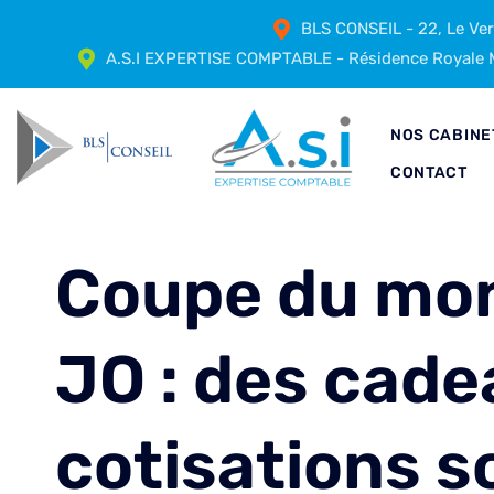
BLS CONSEIL - 22, Le Ve
A.S.I EXPERTISE COMPTABLE - Résidence Royale M
NOS CABINE
CONTACT
Coupe du mon
JO : des cad
cotisations s