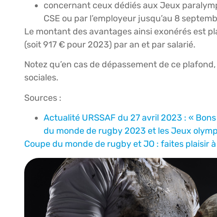
concernant ceux dédiés aux Jeux paralympiq
CSE ou par l’employeur jusqu’au 8 septem
Le montant des avantages ainsi exonérés est pl
(soit 917 € pour 2023) par an et par salarié.
Notez qu’en cas de dépassement de ce plafond, l
sociales.
Sources :
Actualité URSSAF du 27 avril 2023 : « Bons
du monde de rugby 2023 et les Jeux olymp
Coupe du monde de rugby et JO : faites plaisir à 