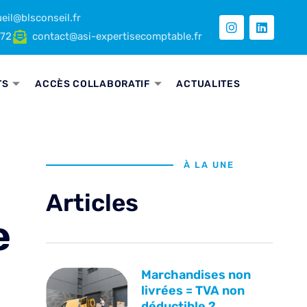
eil@blsconseil.fr
 72
contact@asi-expertisecomptable.fr
TS
ACCÈS COLLABORATIF
ACTUALITES
À LA UNE
Articles
e
Marchandises non
livrées = TVA non
déductible ?