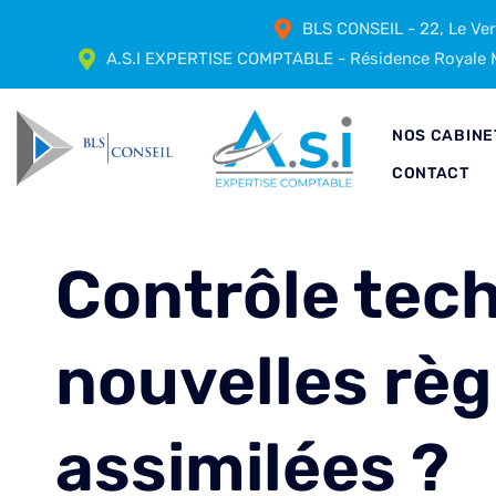
BLS CONSEIL - 22, Le Ve
A.S.I EXPERTISE COMPTABLE - Résidence Royale M
NOS CABINE
CONTACT
Contrôle tech
nouvelles règ
assimilées ?