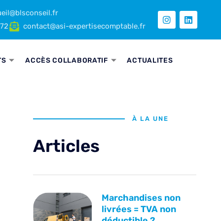
eil@blsconseil.fr
 72
contact@asi-expertisecomptable.fr
TS
ACCÈS COLLABORATIF
ACTUALITES
À LA UNE
Articles
Marchandises non
livrées = TVA non
déductible ?