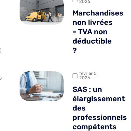
2026
Marchandises
non livrées
= TVA non
déductible
?
)
février 5,
s
2026
SAS : un
élargissement
des
professionnels
compétents