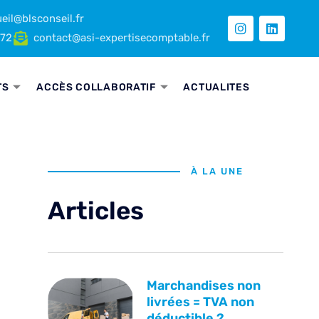
eil@blsconseil.fr
 72
contact@asi-expertisecomptable.fr
TS
ACCÈS COLLABORATIF
ACTUALITES
À LA UNE
Articles
Marchandises non
livrées = TVA non
déductible ?