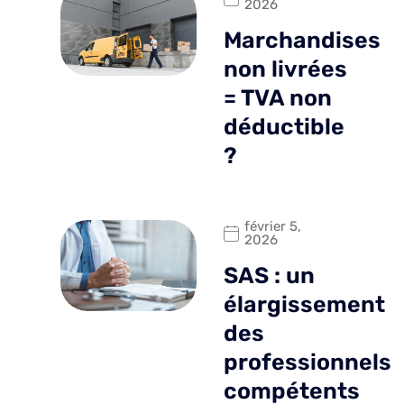
2026
Marchandises
non livrées
= TVA non
déductible
?
février 5,
2026
SAS : un
élargissement
des
professionnels
compétents