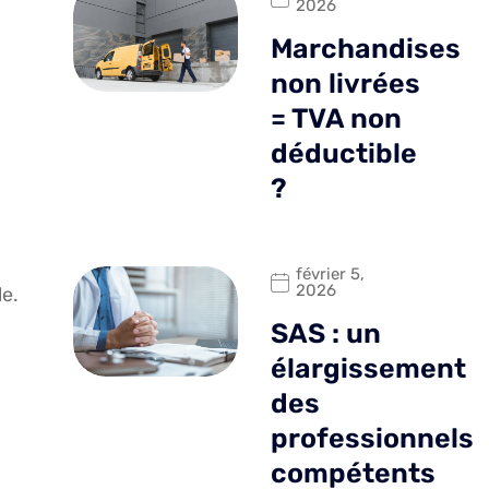
2026
Marchandises
non livrées
= TVA non
déductible
?
février 5,
2026
le.
SAS : un
élargissement
des
professionnels
compétents