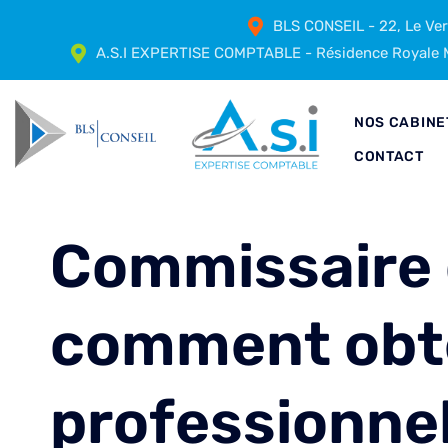
BLS CONSEIL - 22, Le Ve
A.S.I EXPERTISE COMPTABLE - Résidence Royale M
NOS CABINE
CONTACT
Commissaire d
comment obte
professionnel