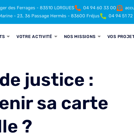
rger des Ferrages - 83510 LORGUES
04 94 60 33 00
accu
arine - 23, 36 Passage Hermès - 83600 Fréjus
04 94 51 72
TS
VOTRE ACTIVITÉ
NOS MISSIONS
VOS PROJE
e justice :
nir sa carte
le ?