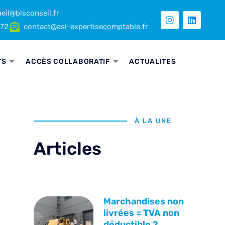
eil@blsconseil.fr
 72
contact@asi-expertisecomptable.fr
TS
ACCÈS COLLABORATIF
ACTUALITES
À LA UNE
Articles
Marchandises non
livrées = TVA non
déductible ?