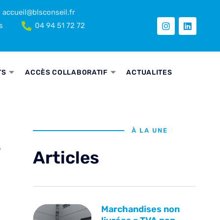
accueil@blsconseil.fr
s
04 94 51 72 72
TS
ACCÈS COLLABORATIF
ACTUALITES
s
À LA UNE
Articles
Marchandises non