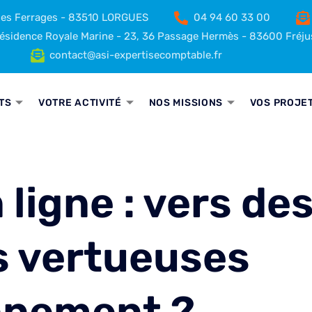
 des Ferrages - 83510 LORGUES
04 94 60 33 00
sidence Royale Marine - 23, 36 Passage Hermès - 83600 Fréju
contact@asi-expertisecomptable.fr
TS
VOTRE ACTIVITÉ
NOS MISSIONS
VOS PROJE
igne : vers de
s vertueuses
onnement ?