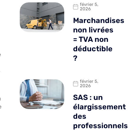
février 5,
2026
Marchandises
non livrées
= TVA non
déductible
e
?
s
février 5,
2026
SAS : un
u
élargissement
e
des
professionnels