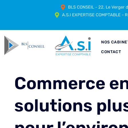
BLS CONSEIL - 22, Le Verger
A.S.I EXPERTISE COMPTABLE - Ré
NOS CABINE
CONTACT
Commerce en l
solutions plu
pour l’envir