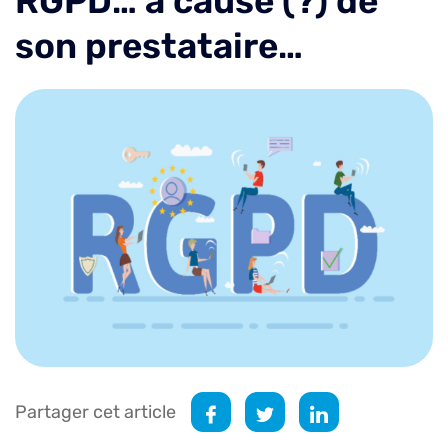
RGPD… à cause (?) de
son prestataire…
Partager cet article