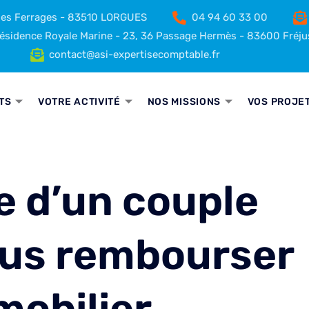
 des Ferrages - 83510 LORGUES
04 94 60 33 00
sidence Royale Marine - 23, 36 Passage Hermès - 83600 Fréju
contact@asi-expertisecomptable.fr
TS
VOTRE ACTIVITÉ
NOS MISSIONS
VOS PROJE
re d’un couple
lus rembourser
mobilier…