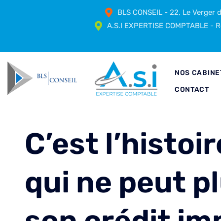
BLS CONSEIL - 22, Le Verger
A.S.I EXPERTISE COMPTABLE - Ré
NOS CABINE
CONTACT
C’est l’histoi
qui ne peut p
son crédit im