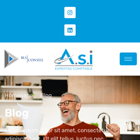
Homepage
Blog
Blog
Lorem ipsum dolor sit amet, consectetur
adipiscing elit. Ut elit tellus, luctus nec