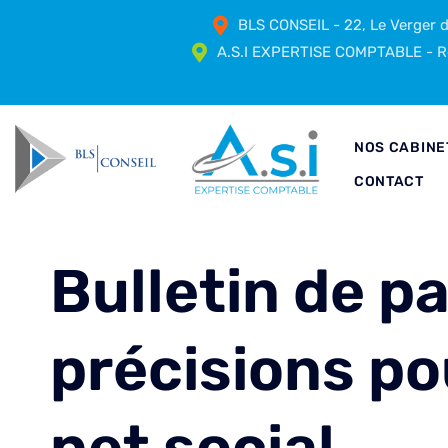
BLS CONSEIL - 22, Le Verger
A.S.I EXPERTISE COMPTABLE - Ré
NOS CABINE
CONTACT
Bulletin de pa
précisions po
net social