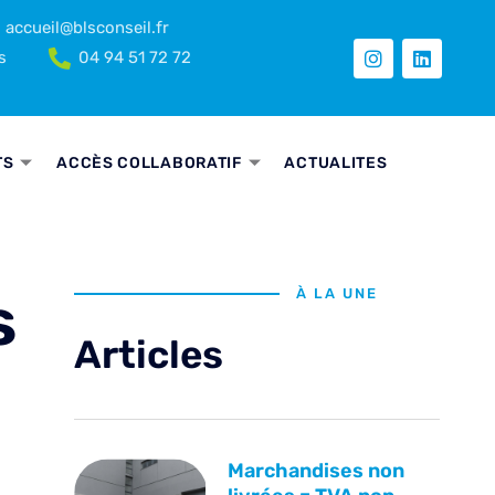
accueil@blsconseil.fr
s
04 94 51 72 72
TS
ACCÈS COLLABORATIF
ACTUALITES
s
À LA UNE
Articles
Marchandises non