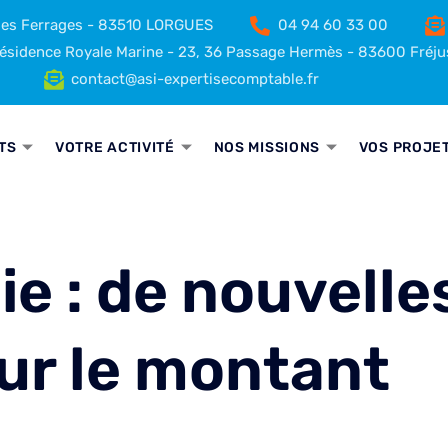
 des Ferrages - 83510 LORGUES
04 94 60 33 00
sidence Royale Marine - 23, 36 Passage Hermès - 83600 Fréju
contact@asi-expertisecomptable.fr
TS
VOTRE ACTIVITÉ
NOS MISSIONS
VOS PROJE
ie : de nouvelle
ur le montant