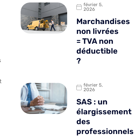
février 5,
2026
Marchandises
non livrées
= TVA non
déductible
?
s
t
février 5,
2026
SAS : un
élargissement
des
professionnels