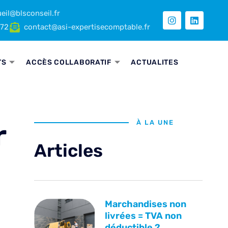
eil@blsconseil.fr
 72
contact@asi-expertisecomptable.fr
TS
ACCÈS COLLABORATIF
ACTUALITES
r
À LA UNE
Articles
Marchandises non
livrées = TVA non
déductible ?