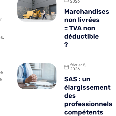
2026
Marchandises
non livrées
r
= TVA non
déductible
s,
?
février 5,
2026
ce
SAS : un
e
élargissement
des
professionnels
compétents