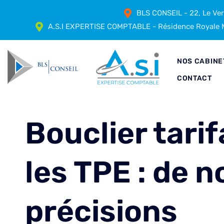
BLS CONSEIL - 22, Le Ve
A.S.I EXPERTISE COMPTABLE - Résidence Royale M
NOS CABINE
CONTACT
Bouclier tarif
les TPE : de n
précisions