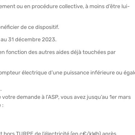
aiement ou en procédure collective, à moins d’être lui-
éficier de ce dispositif.
23 au 31 décembre 2023.
en fonction des autres aides déjà touchées par
 compteur électrique d’une puissance inférieure ou égal
.
votre demande à l’ASP, vous avez jusqu’au 1er mars
 :
et hors TURPE de l’électricité (en c€/kWh) après