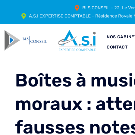
BLS CONSEIL - 22, Le Ve
A.S.I EXPERTISE COMPTABLE - Résidence Royale M
NOS CABINE
CONTACT
Boîtes à musi
moraux : atte
fausses notes