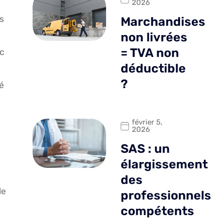
2026
s
Marchandises
non livrées
= TVA non
ec
déductible
?
é
février 5,
2026
SAS : un
élargissement
des
le
professionnels
compétents