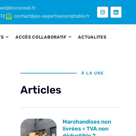
eil@blsconseil.fr
 72
contact@asi-expertisecomptable.fr
TS
ACCÈS COLLABORATIF
ACTUALITES
À LA UNE
Articles
Marchandises non
livrées = TVA non
déductible ?