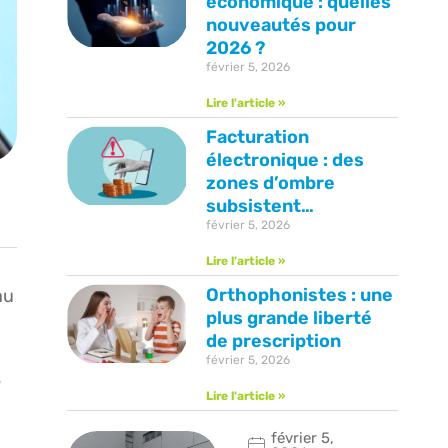
économique : quelles
nouveautés pour
2026 ?
février 5, 2026
Lire l'article »
Facturation
électronique : des
zones d’ombre
subsistent…
février 5, 2026
Lire l'article »
Orthophonistes : une
au
plus grande liberté
de prescription
février 5, 2026
.
Lire l'article »
février 5,