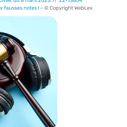
civile, du 8 mars 2023, n° 22-13854
x fausses notes !
– © Copyright WebLex