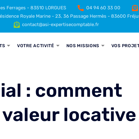
 des Ferrages - 83510 LORGUES
04 94 60 33 00
sidence Royale Marine - 23, 36 Passage Hermès - 83600 Fréju
contact@asi-expertisecomptable.fr
TS
VOTRE ACTIVITÉ
NOS MISSIONS
VOS PROJE
ial : comment
 valeur locative