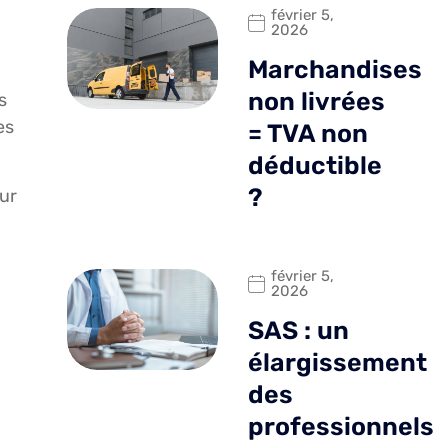
février 5,
2026
Marchandises
non livrées
s
es
= TVA non
déductible
?
eur
février 5,
2026
SAS : un
élargissement
des
professionnels