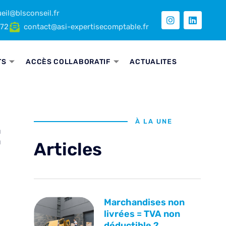
eil@blsconseil.fr
 72
contact@asi-expertisecomptable.fr
TS
ACCÈS COLLABORATIF
ACTUALITES
:
À LA UNE
Articles
Marchandises non
livrées = TVA non
déductible ?