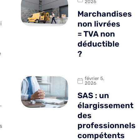
2026
Marchandises
non livrées
i
= TVA non
déductible
?
e
février 5,
2026
SAS : un
…
élargissement
des
professionnels
s
compétents