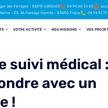
rger des Ferrages - 83510 LORGUES
04 94 60 33 00
accu
arine - 23, 36 Passage Hermès - 83600 Fréjus
04 94 51 72
TS
VOTRE ACTIVITÉ
NOS MISSIONS
VOS PROJE
 suivi médical 
fondre avec un
e !