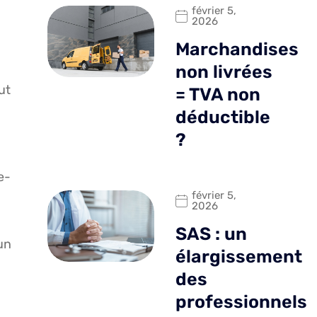
février 5,
2026
Marchandises
non livrées
ut
= TVA non
déductible
?
e-
février 5,
2026
SAS : un
un
élargissement
des
professionnels