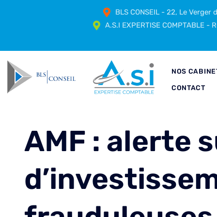
BLS CONSEIL - 22, Le Verger
A.S.I EXPERTISE COMPTABLE - Ré
NOS CABINE
CONTACT
AMF : alerte s
d’investisse
frauduleuses 