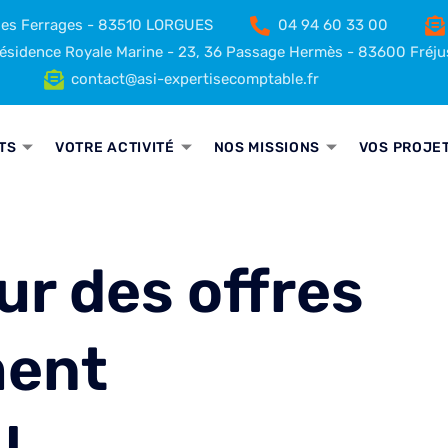
 des Ferrages - 83510 LORGUES
04 94 60 33 00
sidence Royale Marine - 23, 36 Passage Hermès - 83600 Fréju
contact@asi-expertisecomptable.fr
TS
VOTRE ACTIVITÉ
NOS MISSIONS
VOS PROJE
ur des offres
ment
!