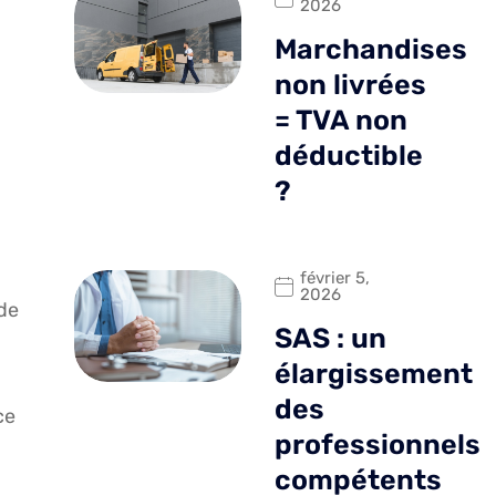
2026
Marchandises
non livrées
= TVA non
déductible
?
février 5,
2026
 de
SAS : un
élargissement
des
ce
professionnels
compétents