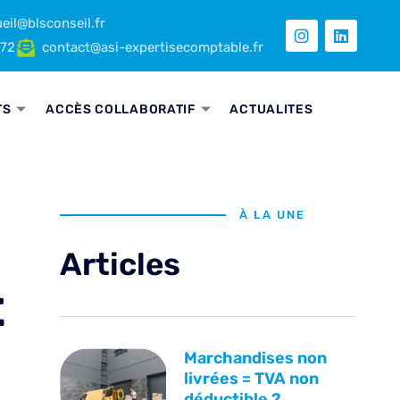
eil@blsconseil.fr
 72
contact@asi-expertisecomptable.fr
TS
ACCÈS COLLABORATIF
ACTUALITES
À LA UNE
Articles
t
Marchandises non
livrées = TVA non
déductible ?