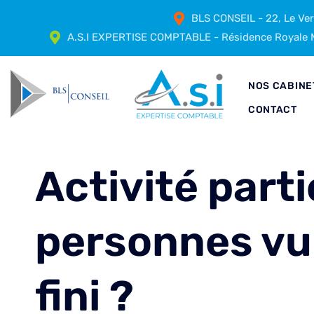
BLS CONSEIL - 22, Le Ve
A.S.I EXPERTISE COMPTABLE - Résidence Royale M
NOS CABINE
CONTACT
Activité parti
personnes vul
fini ?