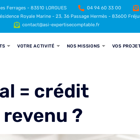
 des Ferrages - 83510 LORGUES
04 94 60 33 00
sidence Royale Marine - 23, 36 Passage Hermès - 83600 Fréju
contact@asi-expertisecomptable.fr
TS
VOTRE ACTIVITÉ
NOS MISSIONS
VOS PROJE
al = crédit
e revenu ?