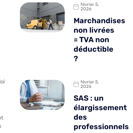
février 5,
2026
Marchandises
non livrées
= TVA non
déductible
?
oi
février 5,
2026
SAS : un
élargissement
des
et
professionnels
s