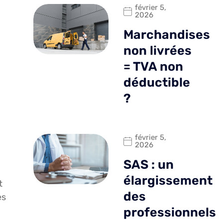
février 5,
2026
Marchandises
non livrées
= TVA non
déductible
?
février 5,
2026
SAS : un
élargissement
t
des
es
professionnels