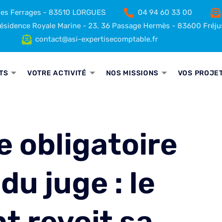
 des Ferrages - 83510 LORGUES
04 94 60 33 00
sidence Royale Marine - 23, 36 Passage Hermès - 83600 Fréju
contact@asi-expertisecomptable.fr
TS
VOTRE ACTIVITÉ
NOS MISSIONS
VOS PROJE
 obligatoire
du juge : le
 revoit sa