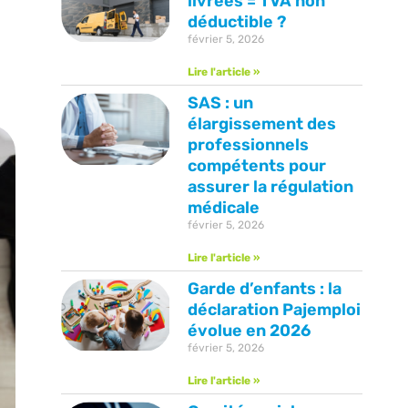
livrées = TVA non
déductible ?
février 5, 2026
Lire l'article »
SAS : un
élargissement des
professionnels
compétents pour
assurer la régulation
médicale
février 5, 2026
Lire l'article »
Garde d’enfants : la
déclaration Pajemploi
évolue en 2026
février 5, 2026
Lire l'article »