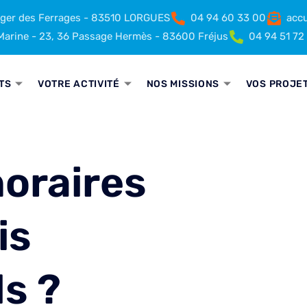
rger des Ferrages - 83510 LORGUES
04 94 60 33 00
accu
arine - 23, 36 Passage Hermès - 83600 Fréjus
04 94 51 72
TS
VOTRE ACTIVITÉ
NOS MISSIONS
VOS PROJE
noraires
is
s ?