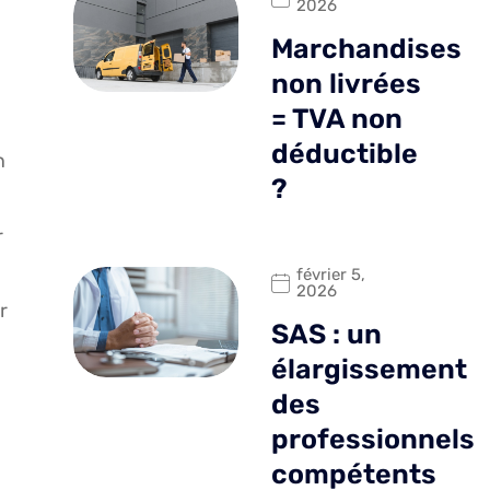
2026
Marchandises
non livrées
= TVA non
déductible
n
?
r
février 5,
2026
r
SAS : un
élargissement
des
professionnels
compétents