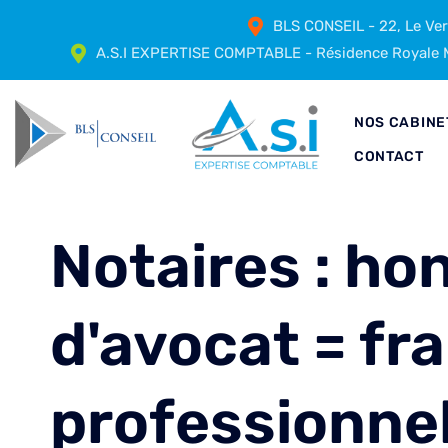
BLS CONSEIL - 22, Le Ve
A.S.I EXPERTISE COMPTABLE - Résidence Royale M
NOS CABINE
CONTACT
Notaires : ho
d'avocat = fra
professionnel