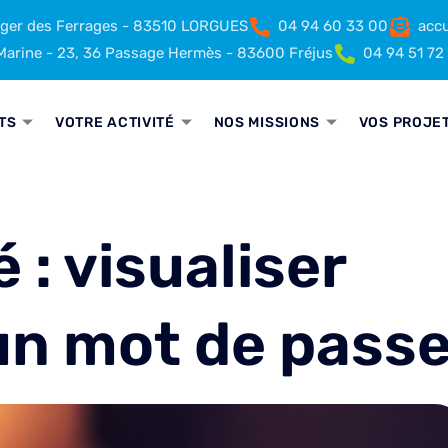
rger des Ferrages - 83510 LORGUES
04 94 60 33 00
accu
arine - 23, 36 Passage Hermès - 83600 Fréjus
04 94 51 72
TS
VOTRE ACTIVITÉ
NOS MISSIONS
VOS PROJE
 : visualiser
’un mot de pass