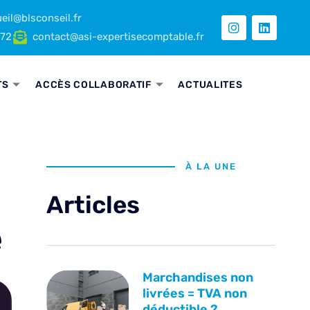
eil@blsconseil.fr
 72
contact@asi-expertisecomptable.fr
TS
ACCÈS COLLABORATIF
ACTUALITES
À LA UNE
Articles
e
Marchandises non
livrées = TVA non
déductible ?