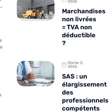
2026
e…
Marchandises
non livrées
= TVA non
déductible
de
?
de
février 5,
2026
SAS : un
élargissement
des
s
professionnels
compétents