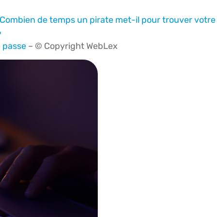
 Combien de temps un pirate met-il pour trouver votre
»
e passe
– © Copyright WebLex