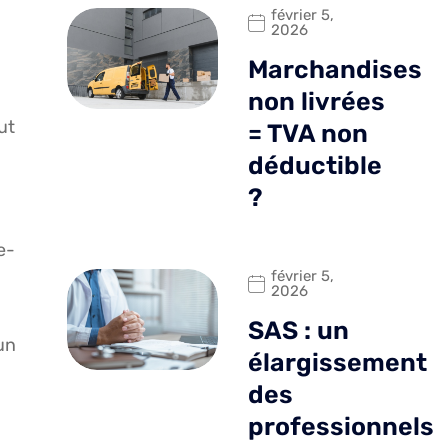
février 5,
2026
Marchandises
non livrées
ut
= TVA non
déductible
?
e-
février 5,
2026
SAS : un
un
élargissement
des
professionnels