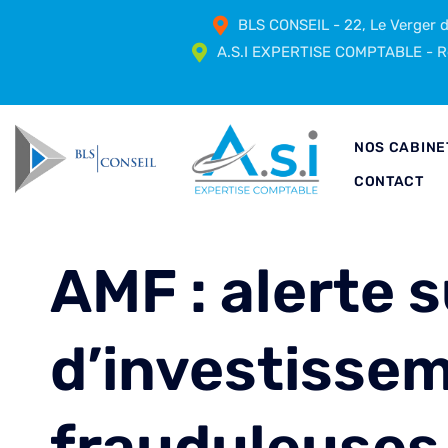
BLS CONSEIL - 22, Le Verger
A.S.I EXPERTISE COMPTABLE - Ré
NOS CABINE
CONTACT
AMF : alerte s
d’investisse
frauduleuses 