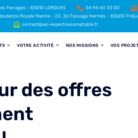
 des Ferrages - 83510 LORGUES
04 94 60 33 00
sidence Royale Marine - 23, 36 Passage Hermès - 83600 Fréju
contact@asi-expertisecomptable.fr
TS
VOTRE ACTIVITÉ
NOS MISSIONS
VOS PROJE
ur des offres
ment
!